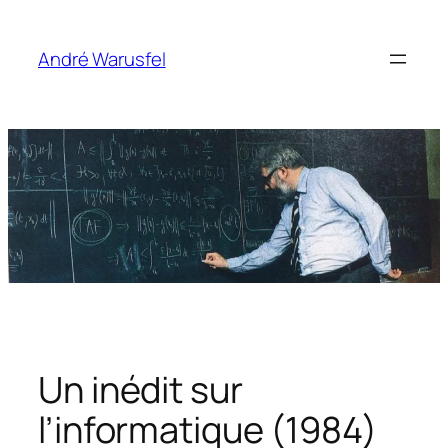
Aller
au
André Warusfel
contenu
Un inédit sur
l’informatique (1984)