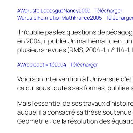
AWarusfelLebesgueNancy2000
Télécharger
WarusfelFormationMathFrance2005
Télécharge
Il n’oublie pas les questions de pédagog
en 2004, il publie Un mathématicien, un 
plusieurs revues (RMS, 2004-1, n° 114-1, 
AWradioactivité2004
Télécharger
Voici son intervention à l’Université d’é
calcul sous toutes ses formes
, publiée 
Mais l’essentiel de ses travaux d’hist
auquel il a consacré sa thèse soutenue
Géométrie
: de la résolution des équati