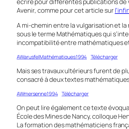
écrire pour différentes publications de
Avenir
, comme pour cet article sur
l’in
A mi-chemin entre la vulgarisation et l
sous le terme
Mathématiques
qui s’int
incompatibilité entre mathématiques et
AWarusfelMathématiques1994
Télécharger
Mais ses travaux ultérieurs furent de p
consacré à deux textes mathématiques d
AWmersenne1994
Télécharger
On peut lire également ce texte évoqu
École des Mines de Nancy, colloque Henr
La formation des mathématiciens frança