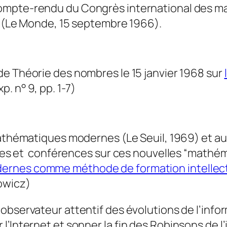
ompte-rendu du Congrès international des m
 (
Le Monde,
15 septembre 1966).
 de
Théorie des nombres
le 15 janvier 1968 sur
p. n° 9, pp. 1-7)
athématiques modernes
(Le Seuil, 1969) et a
ticles et conférences sur ces nouvelles “math
ernes comme méthode de formation intellect
owicz)
n observateur attentif des évolutions de l’inf
l’Internet et sonner la fin des Robinsons de l