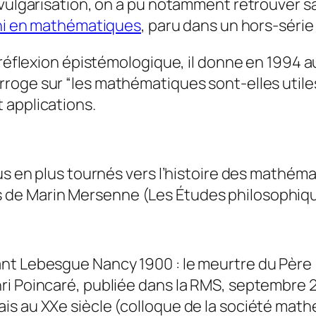
 vulgarisation, on a pu notamment retrouver 
fini en mathématiques
, paru dans un hors-série 
a réflexion épistémologique, il donne en 1994 
erroge sur “les mathématiques sont-elles utile
 applications.
lus en plus tournés vers l’histoire des mathém
e Marin Mersenne (Les Études philosophiques,
ant Lebesgue Nancy 1900 : le meurtre du Pèr
i Poincaré, publiée dans la
RMS
, septembre 2
is au XXe siècle (colloque de la société mat