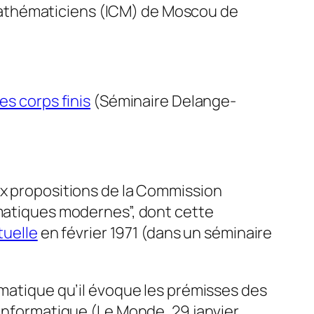
athématiciens (ICM) de Moscou de
les corps finis
(
Séminaire Delange-
ux propositions de la Commission
ématiques modernes”, dont cette
uelle
en février 1971 (dans un séminaire
ormatique qu’il évoque les prémisses des
’informatique (
Le Monde,
29 janvier