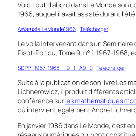
Voici tout d’abord dans
Le Monde
son c
1966, auquel il avait assisté durant l’été
AWarusfelLeMonde1966
Télécharger
Le voilà intervenant dans un Séminaire
Pisot-Poitou
, Tome 9, n° 1, 1967-1968, ex
SDPP_1967-1968__9_1_A9_0
Télécharger
Suite à la publication de son livre
Les m
Lichnerowicz, il produit différents ar
conférence sur
les mathématiques mod
où intervient également André Lichner
En janvier 1986 dans
Le Monde
, c’est e
réseaux numériques qui vont constituer 